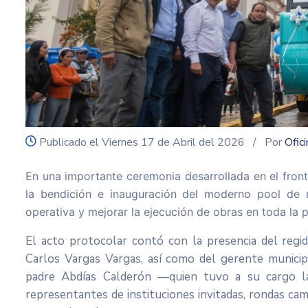
icon
Publicado el Viernes 17 de Abril del 2026
/ Por
Ofic
En una importante ceremonia desarrollada en el fronti
la bendición e inauguración del moderno pool de m
operativa y mejorar la ejecución de obras en toda la p
El acto protocolar contó con la presencia del regid
Carlos Vargas Vargas, así como del gerente municip
padre Abdías Calderón —quien tuvo a su cargo la
representantes de instituciones invitadas, rondas cam