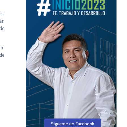
s,
rán
 de
on
 de
Sígueme en Facebook