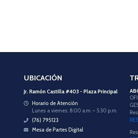
UBICACIÓN
T
AB
Jr. Ramón Castilla #403 - Plaza Principal
OF
Horario de Atención
icon
GE
Lunes a viernes: 8:00 a.m. – 5:30 p.m.
Res
RE
(76) 795123
icon
Mesa de Partes Digital
icon
Res