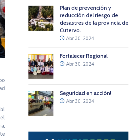
Plan de prevención y
reducción del riesgo de
desastres de la provincia de
Cutervo.
icon
Abr 30, 2024
Fortalecer Regional
icon
Abr 30, 2024
abo
ad
Seguridad en acción!
icon
Abr 30, 2024
ial
el
a,
ste