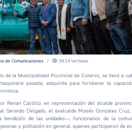
ina de Comunicaciones
/
3624 lecturas
s de la Municipalidad Provincial de Cutervo, se llevó a c
aquinaria pesada, adquirida para fortalecer la capacid
rovincia.
or Renan Castillo, en representación del alcalde provinc
al Gerardo Delgado, el exalcalde Moisés Gonzales Cruz, 
 bendición de las unidades—, funcionarios de la comun
pesinas y población en general, quienes participaron de e