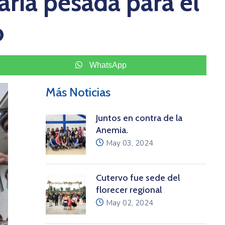
ia pesada para el
o
WhatsApp
Más Noticias
Juntos en contra de la
Anemia.
icon
May 03, 2024
Cutervo fue sede del
florecer regional
icon
May 02, 2024