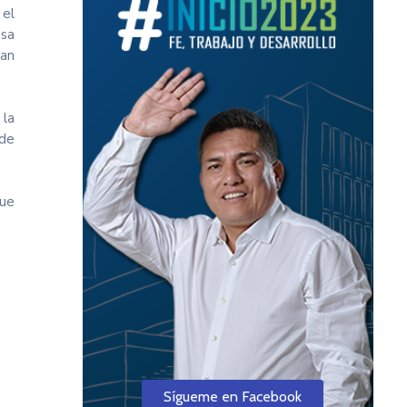
 el
esa
San
 la
 de
que
Sígueme en Facebook