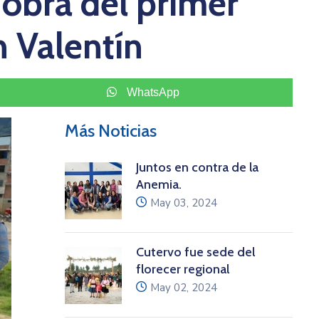
 obra del primer
n Valentín
WhatsApp
Más Noticias
Juntos en contra de la
Anemia.
icon
May 03, 2024
Cutervo fue sede del
florecer regional
icon
May 02, 2024