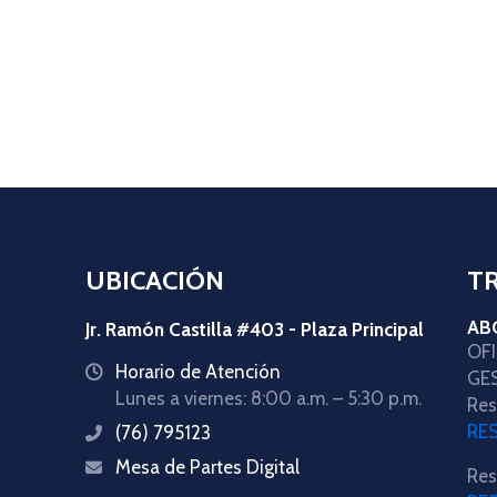
UBICACIÓN
T
AB
Jr. Ramón Castilla #403 - Plaza Principal
OF
Horario de Atención
icon
GE
Lunes a viernes: 8:00 a.m. – 5:30 p.m.
Res
RE
(76) 795123
icon
Mesa de Partes Digital
icon
Res