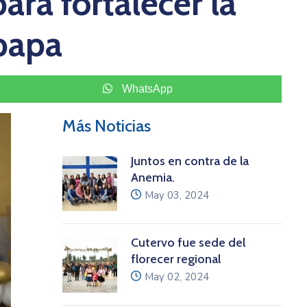
ara fortalecer la
 papa
WhatsApp
Más Noticias
Juntos en contra de la
Anemia.
icon
May 03, 2024
Cutervo fue sede del
florecer regional
icon
May 02, 2024