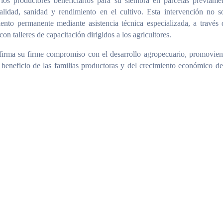
 a los productores beneficiarios para su siembra en parcelas previame
alidad, sanidad y rendimiento en el cultivo. Esta intervención no s
to permanente mediante asistencia técnica especializada, a través 
on talleres de capacitación dirigidos a los agricultores.
afirma su firme compromiso con el desarrollo agropecuario, promovie
 beneficio de las familias productoras y del crecimiento económico de