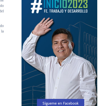
nte
olo
del
ndo
 la
Sígueme en Facebook