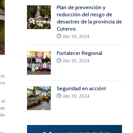
Plan de prevención y
reducción del riesgo de
desastres de la provincia de
Cutervo.
icon
Abr 30, 2024
Fortalecer Regional
icon
Abr 30, 2024
cto
iva
Seguridad en acción!
icon
Abr 30, 2024
 el
ran
rán