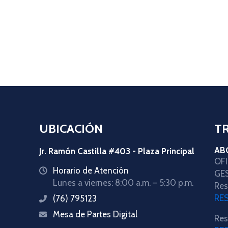
UBICACIÓN
T
AB
Jr. Ramón Castilla #403 - Plaza Principal
OF
Horario de Atención
icon
GE
Lunes a viernes: 8:00 a.m. – 5:30 p.m.
Res
RE
(76) 795123
icon
Mesa de Partes Digital
icon
Res